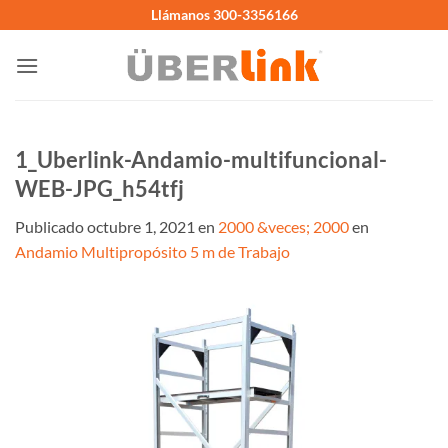
Saltar
Llámanos 300-3356166
al
contenido
1_Uberlink-Andamio-multifuncional-
WEB-JPG_h54tfj
Publicado
octubre 1, 2021
en
2000 &veces; 2000
en
Andamio Multipropósito 5 m de Trabajo