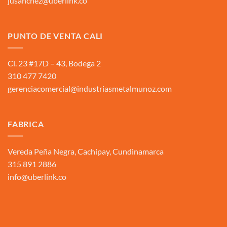
jusanchez@uberlink.co
PUNTO DE VENTA CALI
Cl. 23 #17D – 43, Bodega 2
310 477 7420
gerenciacomercial@industriasmetalmunoz.com
FABRICA
Vereda Peña Negra, Cachipay, Cundinamarca
315 891 2886
info@uberlink.co