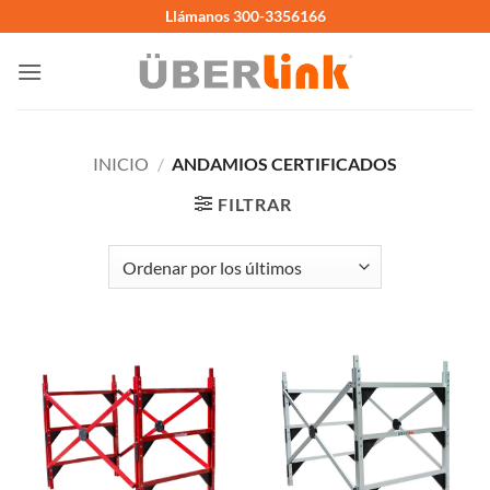
Saltar
Llámanos 300-3356166
al
contenido
INICIO
/
ANDAMIOS CERTIFICADOS
FILTRAR