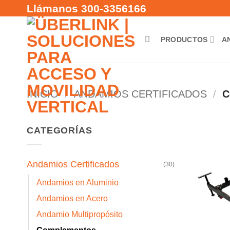
Saltar
Llámanos 300-3356166
al
contenido
PRODUCTOS
A
INICIO
/
ANDAMIOS CERTIFICADOS
/
C
CATEGORÍAS
Andamios Certificados
(30)
Andamios en Aluminio
Andamios en Acero
Andamio Multipropósito