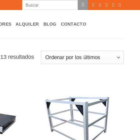
Buscar
por:
ORES
ALQUILER
BLOG
CONTACTO
Ordenado
13 resultados
por
los
últimos