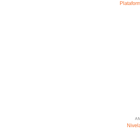
Platafor
A
Nivel