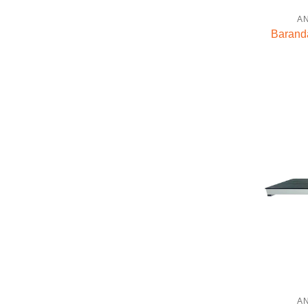
A
Baranda
A