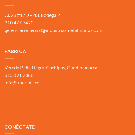
Cl. 23 #17D – 43, Bodega 2
310 477 7420
gerenciacomercial@industriasmetalmunoz.com
FABRICA
Vereda Peña Negra, Cachipay, Cundinamarca
315 891 2886
info@uberlink.co
CONÉCTATE