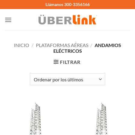
Saltar
Llámanos 300-3356166
al
contenido
INICIO
/
PLATAFORMAS AÉREAS
/
ANDAMIOS
ELÉCTRICOS
FILTRAR