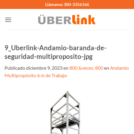
Saltar
Llámanos 300-3356166
al
contenido
9_Uberlink-Andamio-baranda-de-
seguridad-multiproposito-jpg
Publicado
diciembre 9, 2023
en
800 &veces; 800
en
Andamio
Multipropósito 6 m de Trabajo