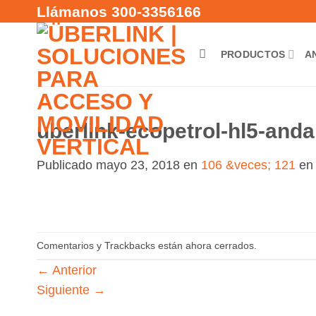
Saltar
Llámanos 300-3356166
al
contenido
PRODUCTOS
A
uberlink-ecopetrol-hl5-and
Publicado
mayo 23, 2018
en
106 &veces; 121
e
Comentarios y Trackbacks están ahora cerrados.
←
Anterior
Siguiente
→