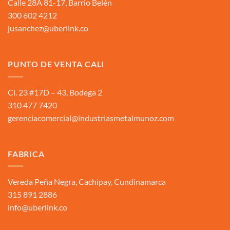
Calle 28A 81-17, Barrio Belén
300 602 4212
jusanchez@uberlink.co
PUNTO DE VENTA CALI
Cl. 23 #17D – 43, Bodega 2
310 477 7420
gerenciacomercial@industriasmetalmunoz.com
FABRICA
Vereda Peña Negra, Cachipay, Cundinamarca
315 891 2886
info@uberlink.co