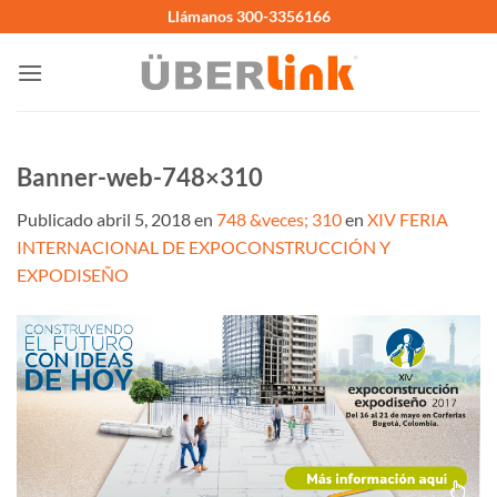
Saltar
Llámanos 300-3356166
al
contenido
Banner-web-748×310
Publicado
abril 5, 2018
en
748 &veces; 310
en
XIV FERIA
INTERNACIONAL DE EXPOCONSTRUCCIÓN Y
EXPODISEÑO