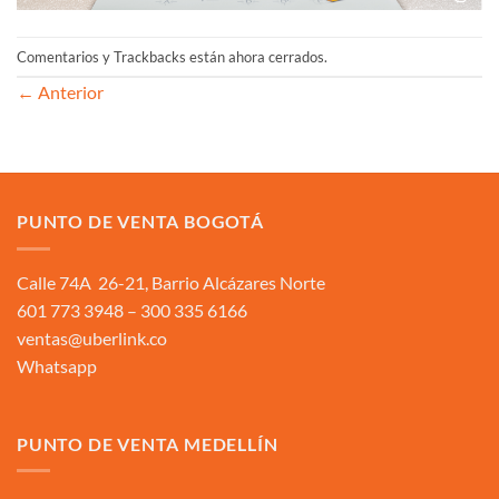
Comentarios y Trackbacks están ahora cerrados.
←
Anterior
PUNTO DE VENTA BOGOTÁ
Calle 74A 26-21, Barrio Alcázares Norte
601 773 3948 – 300 335 6166
ventas@uberlink.co
Whatsapp
PUNTO DE VENTA MEDELLÍN