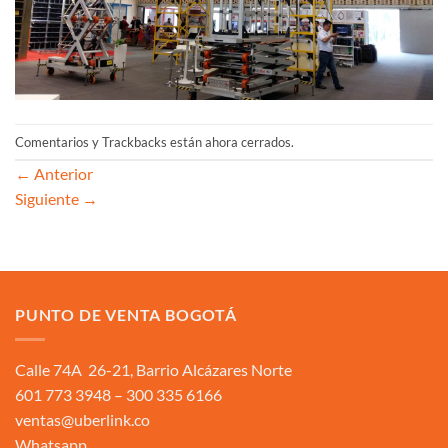
Comentarios y Trackbacks están ahora cerrados.
←
Anterior
Siguiente
→
PUNTO DE VENTA BOGOTÁ
Calle 74A 26-21, Barrio Alcázares Norte
601 773 3948 – 300 335 6166
ventas@uberlink.co
Whatsapp