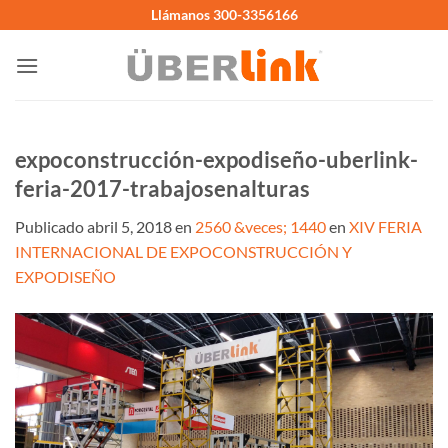
Saltar
Llámanos 300-3356166
al
contenido
expoconstrucción-expodiseño-uberlink-
feria-2017-trabajosenalturas
Publicado
abril 5, 2018
en
2560 &veces; 1440
en
XIV FERIA
INTERNACIONAL DE EXPOCONSTRUCCIÓN Y
EXPODISEÑO