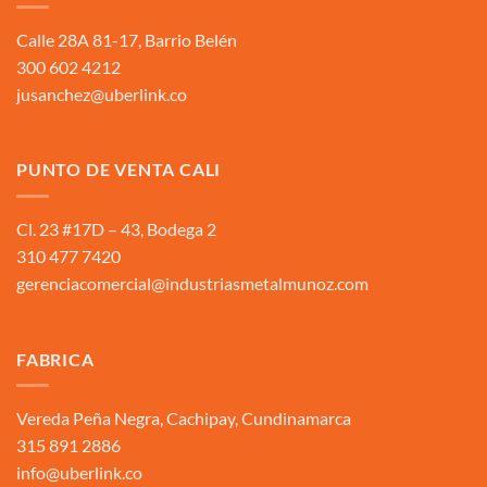
Calle 28A 81-17, Barrio Belén
300 602 4212
jusanchez@uberlink.co
PUNTO DE VENTA CALI
Cl. 23 #17D – 43, Bodega 2
310 477 7420
gerenciacomercial@industriasmetalmunoz.com
FABRICA
Vereda Peña Negra, Cachipay, Cundinamarca
315 891 2886
info@uberlink.co