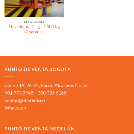
ELEVADORES
Elevador de Carga 1.000 Kg
(2 paradas)
PUNTO DE VENTA BOGOTÁ
Calle 74A 26-21, Barrio Alcázares Norte
601 773 3948 – 300 335 6166
ventas@uberlink.co
Whatsapp
PUNTO DE VENTA MEDELLÍN