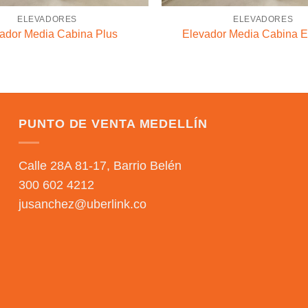
ELEVADORES
ELEVADORES
ador Media Cabina Plus
Elevador Media Cabina E
PUNTO DE VENTA MEDELLÍN
Calle 28A 81-17, Barrio Belén
300 602 4212
jusanchez@uberlink.co