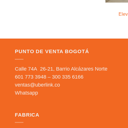
Elev
PUNTO DE VENTA BOGOTÁ
Calle 74A 26-21, Barrio Alcázares Norte
601 773 3948 – 300 335 6166
ventas@uberlink.co
Whatsapp
FABRICA