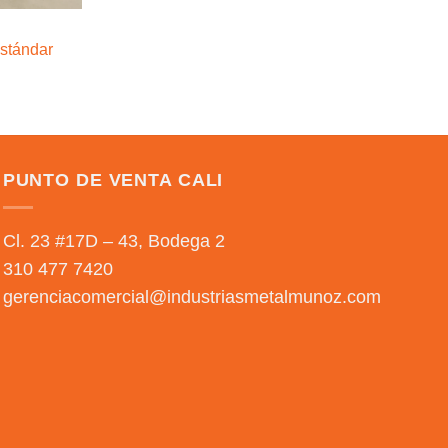
stándar
PUNTO DE VENTA CALI
Cl. 23 #17D – 43, Bodega 2
310 477 7420
gerenciacomercial@industriasmetalmunoz.com