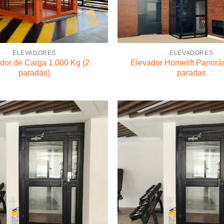
ELEVADORES
ELEVADORES
dor de Carga 1.000 Kg (2
Elevador Homelift Panorá
paradas)
paradas