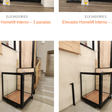
ELEVADORES
ELEVADORES
Homelift Interno – 3 paradas
Elevador Homelift Interno –