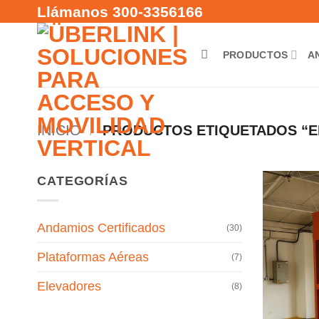
Saltar
Llámanos 300-3356166
al
contenido
PRODUCTOS
A
INICIO
/
PRODUCTOS ETIQUETADOS “E
CATEGORÍAS
Andamios Certificados
(30)
Plataformas Aéreas
(7)
Elevadores
(8)