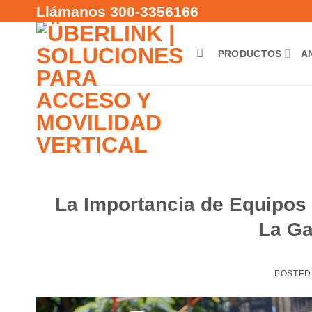
Saltar
Llámanos 300-3356166
al
contenido
PRODUCTOS
A
La Importancia de Equipos C
La Ga
POSTED