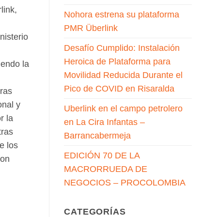
link,
Nohora estrena su plataforma
PMR Überlink
nisterio
Desafío Cumplido: Instalación
Heroica de Plataforma para
iendo la
Movilidad Reducida Durante el
Pico de COVID en Risaralda
uras
onal y
Uberlink en el campo petrolero
r la
en La Cira Infantas –
tras
Barrancabermeja
e los
EDICIÓN 70 DE LA
son
MACRORRUEDA DE
NEGOCIOS – PROCOLOMBIA
CATEGORÍAS