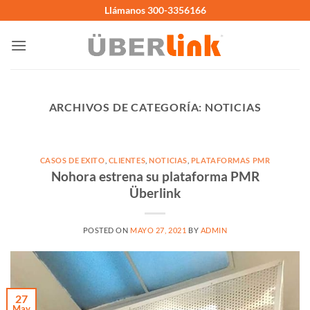
Saltar
Llámanos 300-3356166
al
contenido
ARCHIVOS DE CATEGORÍA:
NOTICIAS
CASOS DE EXITO
,
CLIENTES
,
NOTICIAS
,
PLATAFORMAS PMR
Nohora estrena su plataforma PMR
Überlink
POSTED ON
MAYO 27, 2021
BY
ADMIN
27
May