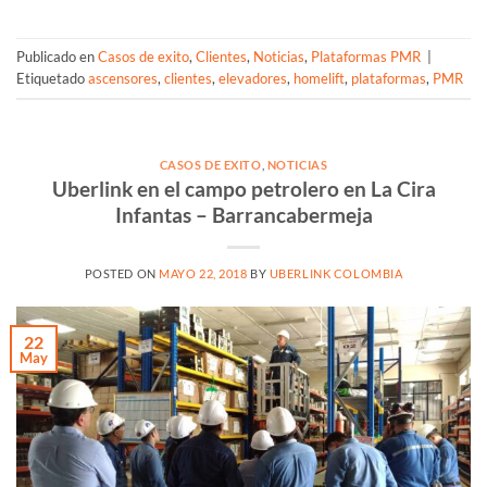
Publicado en
Casos de exito
,
Clientes
,
Noticias
,
Plataformas PMR
|
Etiquetado
ascensores
,
clientes
,
elevadores
,
homelift
,
plataformas
,
PMR
CASOS DE EXITO
,
NOTICIAS
Uberlink en el campo petrolero en La Cira
Infantas – Barrancabermeja
POSTED ON
MAYO 22, 2018
BY
UBERLINK COLOMBIA
22
May