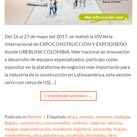
Del 16 al 27 de mayo del 2017, se realizó la XIV feria
internacional de EXPOCONSTRUCCIÓN Y EXPODISEÑO
donde UBERLINK COLOMBIA, líder nacional en innovación
y desarrollo de equipos especializados, participo como
expositor en la plataforma de negocios más importante para
la industria de la construcción en Latinoamérica, esta versión
cerro con cerca de US[…]
CONTINUAR LEYENDO
→
Publicado en
Noticias
|
Etiquetado
altura
,
aluminio
,
andamios
,
bodegaje
,
Bogota
,
construcción
,
contraincendios
,
corferias
,
cubiertas
,
eléctrica
,
equipos
,
expoconstrucción
,
expodiseño
,
ingeniería
,
innovación
,
livianas
,
mantenimiento
,
obra
,
plataformas
,
secuencial
,
terminados
,
tijera