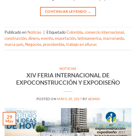
CONTINUAR LEYENDO
→
Publicado en
Noticias
|
Etiquetado
Colombia
,
comercio internacional
,
construcción
,
dinero
,
evento
,
exportación
,
latinoamerica
,
macrorueda
,
marca país
,
Negocios
,
procolombia
,
trabajo en alturas
NOTICIAS
XIV FERIA INTERNACIONAL DE
EXPOCONSTRUCCIÓN Y EXPODISEÑO
POSTED ON
MAYO 29, 2017
BY
ADMIN
29
May