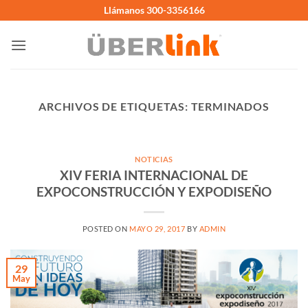
Saltar
Llámanos 300-3356166
al
contenido
ARCHIVOS DE ETIQUETAS:
TERMINADOS
NOTICIAS
XIV FERIA INTERNACIONAL DE
EXPOCONSTRUCCIÓN Y EXPODISEÑO
POSTED ON
MAYO 29, 2017
BY
ADMIN
29
May