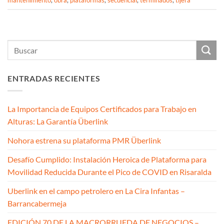
mantenimiento
,
obra
,
plataformas
,
secuencial
,
terminados
,
tijera
ENTRADAS RECIENTES
La Importancia de Equipos Certificados para Trabajo en
Alturas: La Garantía Überlink
Nohora estrena su plataforma PMR Überlink
Desafío Cumplido: Instalación Heroica de Plataforma para
Movilidad Reducida Durante el Pico de COVID en Risaralda
Uberlink en el campo petrolero en La Cira Infantas –
Barrancabermeja
EDICIÓN 70 DE LA MACRORRUEDA DE NEGOCIOS –