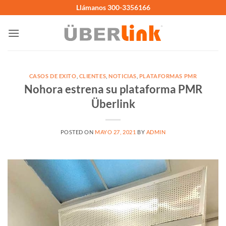
Saltar
Llámanos 300-3356166
al
contenido
CASOS DE EXITO
,
CLIENTES
,
NOTICIAS
,
PLATAFORMAS PMR
Nohora estrena su plataforma PMR
Überlink
POSTED ON
MAYO 27, 2021
BY
ADMIN