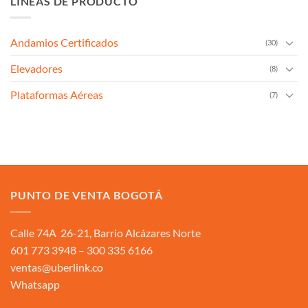
LINEAS DE PRODUCTO
Andamios Certificados
(30)
Elevadores
(8)
Plataformas Aéreas
(7)
PUNTO DE VENTA BOGOTÁ
Calle 74A 26-21, Barrio Alcázares Norte
601 773 3948 – 300 335 6166
ventas@uberlink.co
Whatsapp