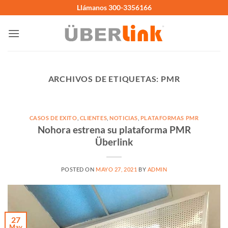
Saltar
Llámanos 300-3356166
al
contenido
ARCHIVOS DE ETIQUETAS:
PMR
CASOS DE EXITO
,
CLIENTES
,
NOTICIAS
,
PLATAFORMAS PMR
Nohora estrena su plataforma PMR
Überlink
POSTED ON
MAYO 27, 2021
BY
ADMIN
27
May