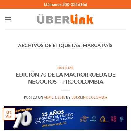
Saltar
Llámanos 300-3356166
al
contenido
ARCHIVOS DE ETIQUETAS:
MARCA PAÍS
NOTICIAS
EDICIÓN 70 DE LA MACRORRUEDA DE
NEGOCIOS – PROCOLOMBIA
POSTED ON
ABRIL 1, 2018
BY
UBERLINK COLOMBIA
01
Abr